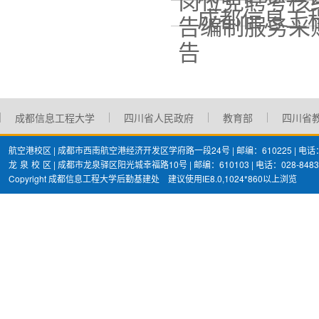
成都信息工程
告编制服务采
告
成都信息工程大学
四川省人民政府
教育部
四川省
航空港校区 | 成都市西南航空港经济开发区学府路一段24号 | 邮编：610225 | 电话：02
龙
泉
校
区 | 成都市龙泉驿区阳光城幸福路10号 | 邮编：610103 | 电话：028-8483
Copyright 成都信息工程大学后勤基建处 建议使用IE8.0,1024*860以上浏览