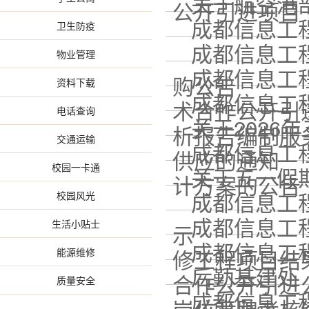
关于航空港部
公开引进项目
成都信息工程
卫生防疫
成都信息工程
物业管理
成都信息工程
购公告
资料下载
成都信息工程
术合作公开引
电话查询
关于2026
析报告编制服
交通运输
成都信息工程
供应的通知
校园一卡通
关于五一假期
计方案的公告
成都信息工程
校园风光
成都信息工程
生活小贴士
示
成都信息工程
修工程项目结
能源维修
后勤基建处（
合作公开引进
质量安全
成都信息工程
岗位竞聘考核