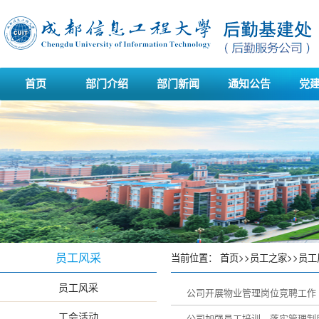
首页
部门介绍
部门新闻
通知公告
党
员工风采
当前位置：
首页
>>
员工之家
>>
员工
员工风采
公司开展物业管理岗位竞聘工作
工会活动
公司加强员工培训—落实管理制度