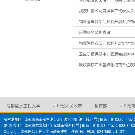
我校后勤公司首届职工代表大会
物业管理各部门顺利开展4月常
后勤服务公司喜讯
物业管理各部门顺利开展3月常
卫生防疫保健中心圆满完成201
我校喜获四川省绿化模范单位表
成都信息工程大学
四川省人民政府
教育部
四川省
航空港校区 | 成都市西南航空港经济开发区学府路一段24号 | 邮编：610225 | 电话：02
龙
泉
校
区 | 成都市龙泉驿区阳光城幸福路10号 | 邮编：610103 | 电话：028-8483
Copyright 成都信息工程大学后勤基建处 建议使用IE8.0,1024*860以上浏览