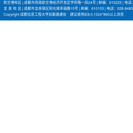
航空港校区 | 成都市西南航空港经济开发区学府路一段24号 | 邮编：610225 | 电话：02
龙
泉
校
区 | 成都市龙泉驿区阳光城幸福路10号 | 邮编：610103 | 电话：028-8483
Copyright 成都信息工程大学后勤基建处 建议使用IE8.0,1024*860以上浏览