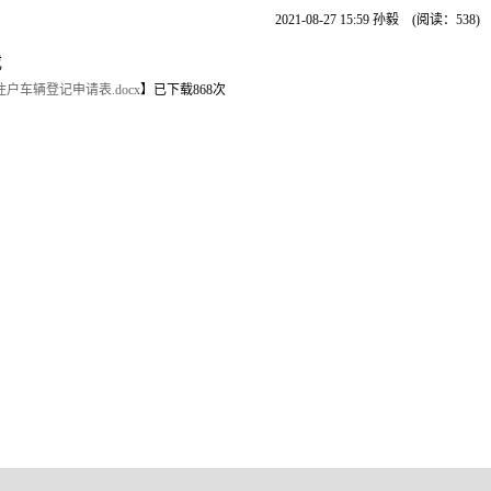
2021-08-27 15:59
孙毅
(阅读：
538
)
载
户车辆登记申请表.docx
】
已下载
868
次