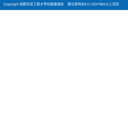
Copyright 成都信息工程大学后勤基建处 建议使用IE8.0,1024*860以上浏览