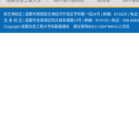
航空港校区 | 成都市西南航空港经济开发区学府路一段24号 | 邮编：610225 | 电话：02
龙
泉
校
区 | 成都市龙泉驿区阳光城幸福路10号 | 邮编：610103 | 电话：028-8483
Copyright 成都信息工程大学后勤基建处 建议使用IE8.0,1024*860以上浏览