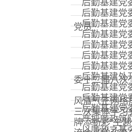
后勤基建党委
后勤基建党委
后勤基建党委
党员
后勤基建党委
后勤基建党委
后勤基建党委
后勤基建党委
后勤基建处开
委十二届八次
后勤基建党委
后勤基建党委
风清气正网络
后勤基建党委
三次集体学习
严抓廉政筑防
牌添新彩”主
以廉政之基强
流会（党政办公