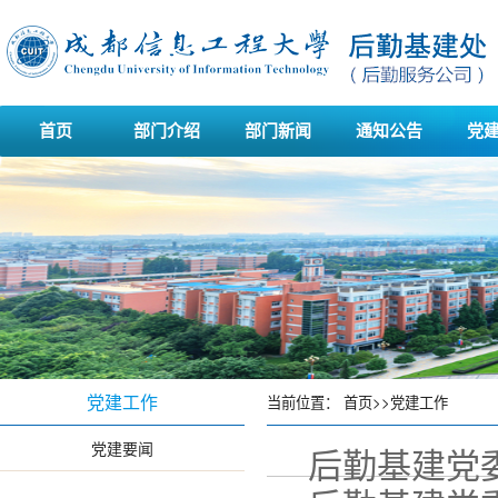
首页
部门介绍
部门新闻
通知公告
党
党建工作
当前位置：
首页
>>
党建工作
党建要闻
后勤基建党委